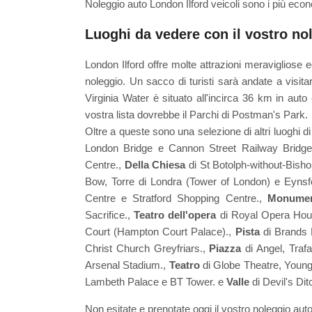
Noleggio auto London Ilford veicoli sono i più econ
Luoghi da vedere con il vostro no
London Ilford offre molte attrazioni meravigliose e
noleggio. Un sacco di turisti sarà andate a visita
Virginia Water è situato all'incirca 36 km in auto e
vostra lista dovrebbe il Parchi di Postman's Park.
Oltre a queste sono una selezione di altri luoghi d
London Bridge e Cannon Street Railway Bridg
Centre.,
Della Chiesa
di St Botolph-without-Bisho
Bow, Torre di Londra (Tower of London) e Eynsf
Centre e Stratford Shopping Centre.,
Monume
Sacrifice.,
Teatro dell'opera
di Royal Opera Hou
Court (Hampton Court Palace).,
Pista
di Brands 
Christ Church Greyfriars.,
Piazza
di Angel, Traf
Arsenal Stadium.,
Teatro
di Globe Theatre, Young 
Lambeth Palace e BT Tower. e
Valle
di Devil's Dit
Non esitate e prenotate oggi il vostro noleggio auto