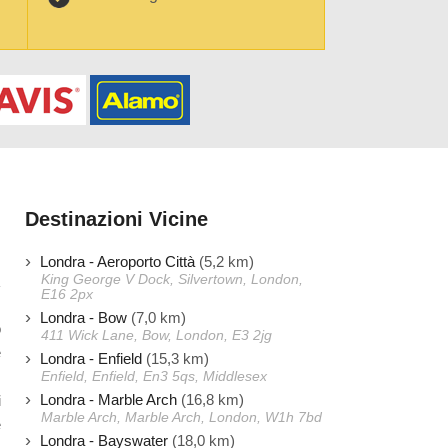
Destinazioni Vicine
Londra - Aeroporto Città
(5,2 km)
King George V Dock, Silvertown, London,
E16 2px
Londra - Bow
(7,0 km)
ò
411 Wick Lane, Bow, London, E3 2jg
e
Londra - Enfield
(15,3 km)
,
Enfield, Enfield, En3 5qs, Middlesex
Londra - Marble Arch
(16,8 km)
i
Marble Arch, Marble Arch, London, W1h 7bd
e
Londra - Bayswater
(18,0 km)