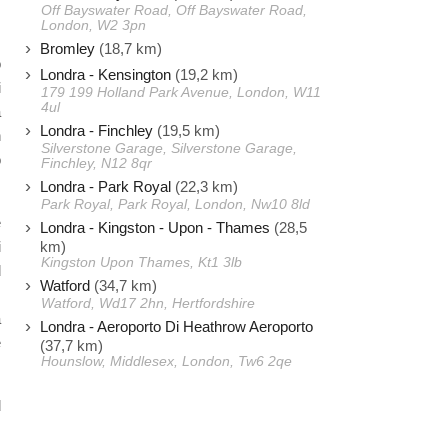
.
Off Bayswater Road, Off Bayswater Road,
London, W2 3pn
Bromley
(18,7 km)
o
Londra - Kensington
(19,2 km)
i
179 199 Holland Park Avenue, London, W11
4ul
a
Londra - Finchley
(19,5 km)
n
Silverstone Garage, Silverstone Garage,
o
Finchley, N12 8qr
Londra - Park Royal
(22,3 km)
Park Royal, Park Royal, London, Nw10 8ld
e
Londra - Kingston - Upon - Thames
(28,5
km)
i
Kingston Upon Thames, Kt1 3lb
d
Watford
(34,7 km)
,
Watford, Wd17 2hn, Hertfordshire
a
Londra - Aeroporto Di Heathrow Aeroporto
e
(37,7 km)
Hounslow, Middlesex, London, Tw6 2qe
d
.