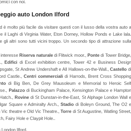
omici con noi.
leggio auto London Ilford
d è molto più facile da visitare questi con il lusso della vostra auto 
re il Laghi di Virginia Water, Eton Dorney, Hollow Ponds e Lake lala
 gli altri sono tutti vicini troppo. Un secondo tipo di attrazione sull
i interesse
Riserva naturale
di Flitwick moor.,
Ponte
di Tower Bridge
e.,
Edifici
di Excel exhibition centre, Tower 42 e Business Desig
psgate, St Andrew Undershaft e All Hallows-on-the-Wall.,
Castello
d
ord Castle.,
Centri commerciali
di Harrods, Brent Cross Shoppin
nto
di Big Ben, De Grey Mausoleum e Memorial to Heroic Sel
se.,
Palazzo
di Buckingham Palace, Kensington Palace e Hampto
Hatch.,
Rovine
di St Dunstan-in-the-East, St Alphage London Wall 
algar Square e Admiralty Arch.,
Stadio
di Boleyn Ground, The O2 
Vic theatre e Old Vic Theatre.,
Torre
di St Augustine, Watling Street
ch, Fairy Hole e Claypit Hole..
 London Ilford.