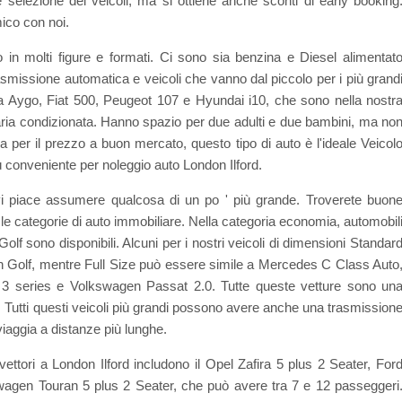
selezione dei veicoli, ma si ottiene anche sconti di early booking
ico con noi.
 in molti figure e formati. Ci sono sia benzina e Diesel alimentat
smissione automatica e veicoli che vanno dal piccolo per i più grand
ota Aygo, Fiat 500, Peugeot 107 e Hyundai i10, che sono nella nostr
ria condizionata. Hanno spazio per due adulti e due bambini, ma no
ca per il prezzo a buon mercato, questo tipo di auto è l'ideale Veicol
ù conveniente per noleggio auto London Ilford.
i piace assumere qualcosa di un po ' più grande. Troverete buon
 le categorie di auto immobiliare. Nella categoria economia, automobil
 sono disponibili. Alcuni per i nostri veicoli di dimensioni Standar
Golf, mentre Full Size può essere simile a Mercedes C Class Auto
series e Volkswagen Passat 2.0. Tutte queste vetture sono un
a. Tutti questi veicoli più grandi possono avere anche una trasmission
iaggia a distanze più lunghe.
ttori a London Ilford includono il Opel Zafira 5 plus 2 Seater, For
wagen Touran 5 plus 2 Seater, che può avere tra 7 e 12 passeggeri