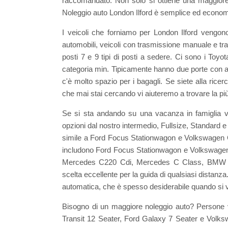
raccomandato. Non solo si ottiene una maggiore 
Noleggio auto London Ilford è semplice ed econom
I veicoli che forniamo per London Ilford vengono
automobili, veicoli con trasmissione manuale e tra
posti 7 e 9 tipi di posti a sedere. Ci sono i Toy
categoria min. Tipicamente hanno due porte con a
c'è molto spazio per i bagagli. Se siete alla ricer
che mai stai cercando vi aiuteremo a trovare la pi
Se si sta andando su una vacanza in famiglia v
opzioni dal nostro intermedio, Fullsize, Standard e
simile a Ford Focus Stationwagon e Volkswagen Golf
includono Ford Focus Stationwagon e Volkswagen 
Mercedes C220 Cdi, Mercedes C Class, BMW 3 
scelta eccellente per la guida di qualsiasi distanz
automatica, che è spesso desiderabile quando si v
Bisogno di un maggiore noleggio auto? Persone ve
Transit 12 Seater, Ford Galaxy 7 Seater e Volks