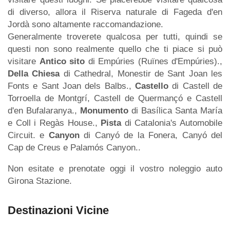
di diverso, allora il Riserva naturale di Fageda d'en
Jordà sono altamente raccomandazione.
Generalmente troverete qualcosa per tutti, quindi se
questi non sono realmente quello che ti piace si può
visitare
Antico sito
di Empúries (Ruïnes d'Empúries).,
Della Chiesa
di Cathedral, Monestir de Sant Joan les
Fonts e Sant Joan dels Balbs.,
Castello
di Castell de
Torroella de Montgrí, Castell de Quermançó e Castell
d'en Bufalaranya.,
Monumento
di Basílica Santa María
e Coll i Regàs House.,
Pista
di Catalonia's Automobile
Circuit. e
Canyon
di Canyó de la Fonera, Canyó del
Cap de Creus e Palamós Canyon..
Non esitate e prenotate oggi il vostro noleggio auto
Girona Stazione.
Destinazioni Vicine