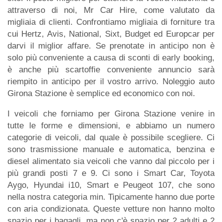
attraverso di noi, Mr Car Hire, come valutato da
migliaia di clienti. Confrontiamo migliaia di forniture tra
cui Hertz, Avis, National, Sixt, Budget ed Europcar per
darvi il miglior affare. Se prenotate in anticipo non è
solo più conveniente a causa di sconti di early booking,
è anche più scartoffie conveniente annuncio sarà
riempito in anticipo per il vostro arrivo. Noleggio auto
Girona Stazione è semplice ed economico con noi.
I veicoli che forniamo per Girona Stazione venire in
tutte le forme e dimensioni, e abbiamo un numero
categorie di veicoli, dal quale è possibile scegliere. Ci
sono trasmissione manuale e automatica, benzina e
diesel alimentato sia veicoli che vanno dal piccolo per i
più grandi posti 7 e 9. Ci sono i Smart Car, Toyota
Aygo, Hyundai i10, Smart e Peugeot 107, che sono
nella nostra categoria min. Tipicamente hanno due porte
con aria condizionata. Queste vetture non hanno molto
spazio per i bagagli, ma non c'è spazio per 2 adulti e 2