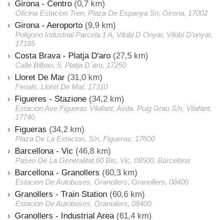
Girona - Centro
(0,7 km)
Oficina Estacion Tren, Plaza De Espanya Sn, Girona, 17002
Girona - Aeroporto
(9,9 km)
Poligono Industrial Parcela 1 A, Vilobi D Onyar, Vilobí D'onyar,
17185
Costa Brava - Platja D'aro
(27,5 km)
Calle Bilbao, 5, Platja D´aro, 17250
Lloret De Mar
(31,0 km)
Fenals, Lloret De Mar, 17310
Figueres - Stazione
(34,2 km)
Estacion Ave Figueras Vilafant, Avda. Puig Grau S/n, Vilafant,
17740
Figueras
(34,2 km)
Plaza De La Estacion, S/n, Figueras, 17600
Barcellona - Vic
(46,8 km)
Paseo De La Generalitat,60 Bis, Vic, 08500, Barcelona
Barcellona - Granollers
(60,3 km)
Estacion De Autobuses, Granollers, Granollers, 08400
Granollers - Train Station
(60,6 km)
Estacion De Autobuses, Granollers, 08400
Granollers - Industrial Area
(61,4 km)